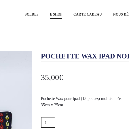
MAIN MENU
SOLDES
E SHOP
CARTE CADEAU
SKIP TO 
SKIP TO 
NOUS D
POCHETTE WAX IPAD NO
35,00
€
Pochette Wax pour ipad (13 pouces) molletonnée.
35cm x 25cm
QUANTITÉ
DE