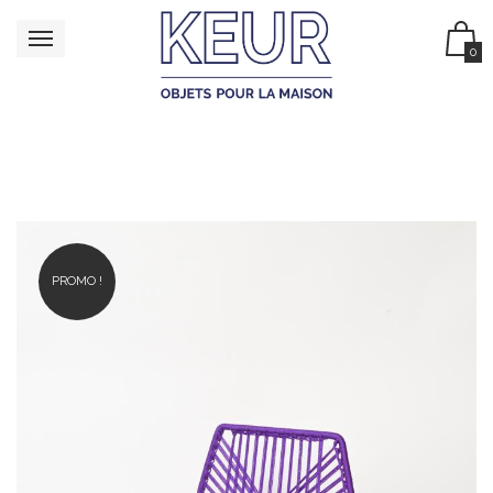
0
PROMO !