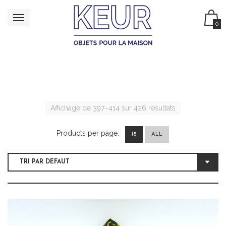
0
Affichage de 397–414 sur 426 résultats
Products per page:
18
ALL