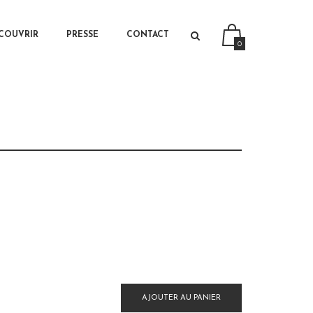
PRIMARY CONTENT
SECONDARY CONTENT
COUVRIR
PRESSE
CONTACT
0
AJOUTER AU PANIER