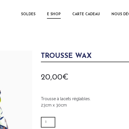
MAIN MENU
SOLDES
E SHOP
CARTE CADEAU
SKIP TO 
SKIP TO 
NOUS DÉ
TROUSSE WAX
20,00
€
Trousse à lacets réglables.
23cm x 30cm
QUANTITÉ
DE