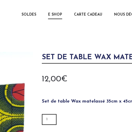
MAIN MENU
SOLDES
E SHOP
CARTE CADEAU
SKIP TO 
SKIP TO 
NOUS DÉ
SET DE TABLE WAX MAT
12,00
€
Set de table Wax matelassé 35cm x 45c
QUANTITÉ
DE
SET