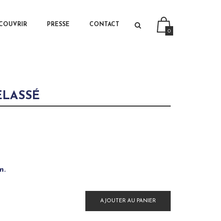
PRIMARY CONTENT
SECONDARY CONTENT
COUVRIR
PRESSE
CONTACT
0
ELASSÉ
m.
AJOUTER AU PANIER