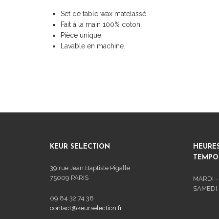
Set de table wax matelassé.
Fait à la main 100% coton.
Pièce unique.
Lavable en machine.
KEUR SELECTION
HEURE
TEMPOR
39 rue Jean Baptiste Pigalle
75009 PARIS
MARDI -
SAMEDI :
09 84 32 74 38
contact@keurselection.fr