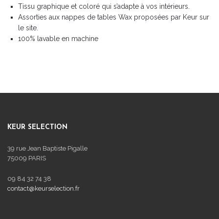
Tissu graphique et coloré qui s’adapte à vos intérieurs.
Assorties aux nappes de tables Wax proposées par Keur sur
le site.
100% lavable en machine
KEUR SELECTION
39 rue Jean Baptiste Pigalle
75009 PARIS
09 84 32 74 38
contact@keurselection.fr