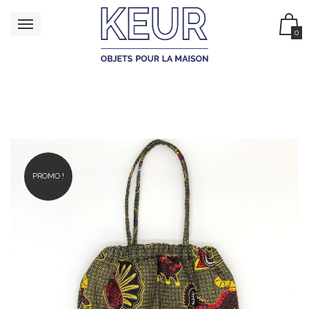
0
PROMO !