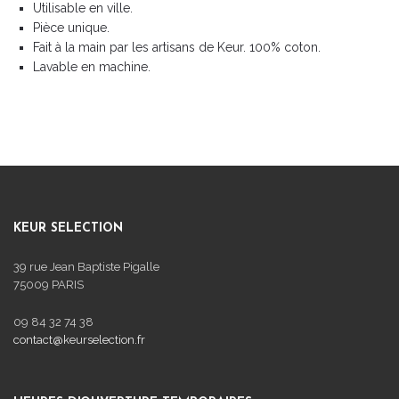
Utilisable en ville.
Pièce unique.
Fait à la main par les artisans de Keur. 100% coton.
Lavable en machine.
KEUR SELECTION
39 rue Jean Baptiste Pigalle
75009 PARIS
09 84 32 74 38
contact@keurselection.fr