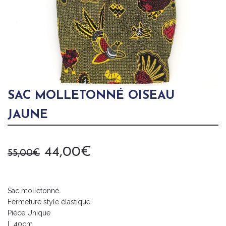
SAC MOLLETONNÉ OISEAU
JAUNE
Le
Le
44,00
€
55,00
€
prix
prix
initial
actuel
était :
est :
Sac molletonné.
55,00€.
44,00€.
Fermeture style élastique.
Pièce Unique
L 40cm