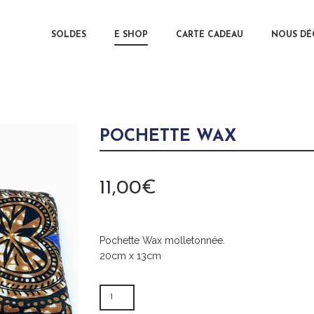
MAIN MENU
SOLDES
E SHOP
CARTE CADEAU
SKIP TO 
SKIP TO 
NOUS DÉ
POCHETTE WAX
11,00
€
Pochette Wax molletonnée.
20cm x 13cm
QUANTITÉ
DE