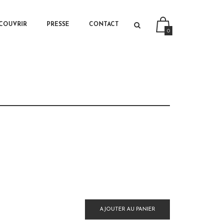
PRIMARY CONTENT
SECONDARY CONTENT
COUVRIR
PRESSE
CONTACT
0
AJOUTER AU PANIER