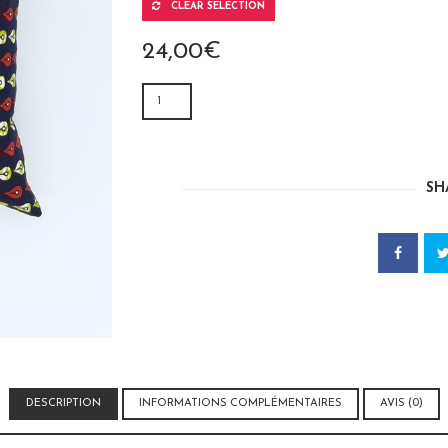
CLEAR SELECTION
24,00
€
QUANTITÉ
DE
HOUSSE
DE
COUSSIN
SH
WAX
NOIRE
DESCRIPTION
INFORMATIONS COMPLÉMENTAIRES
AVIS (0)