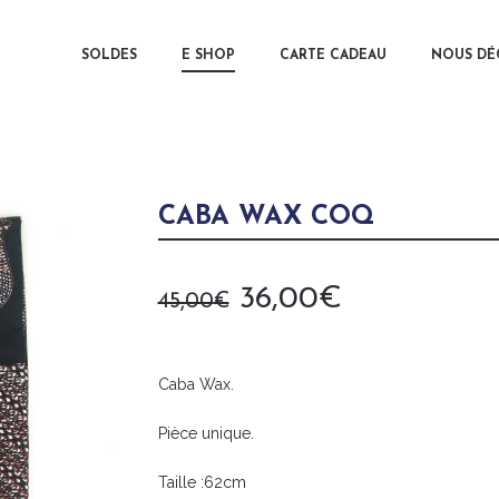
MAIN MENU
SOLDES
E SHOP
CARTE CADEAU
SKIP TO 
SKIP TO 
NOUS DÉ
CABA WAX COQ
Le
Le
36,00
€
45,00
€
prix
prix
initial
actuel
était :
est :
Caba Wax.
45,00€.
36,00€.
Pièce unique.
Taille :62cm