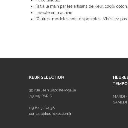
Pièce unique.
Fait à la main par les artisans de Keur. 100% coton.
Lavable en machine
D’autres modèles sont disponibles. N’hésitez pas 
KEUR SELECTION
HEURE
TEMPOR
39 rue Jean Baptiste Pigalle
75009 PARIS
MARDI -
SAMEDI :
09 84 32 74 38
contact@keurselection.fr