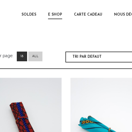
MAIN MENU
SOLDES
E SHOP
CARTE CADEAU
SKIP TO 
SKIP TO 
NOUS DÉ
r page:
18
ALL