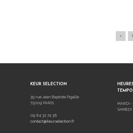
a
plusieurs
variations.
Les
options
peuvent
«
1
être
choisies
sur
la
page
du
produit
KEUR SELECTION
HEURE
TEMPOR
39 rue Jean Baptiste Pigalle
75009 PARIS
MARDI -
SAMEDI :
09 84 32 74 38
contact@keurselection.fr