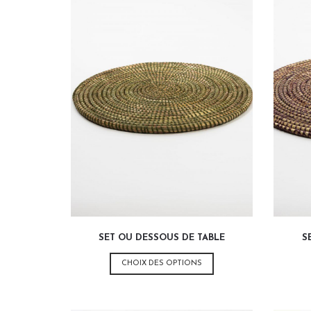
SET OU DESSOUS DE TABLE
S
Ce
CHOIX DES OPTIONS
produit
a
plusieurs