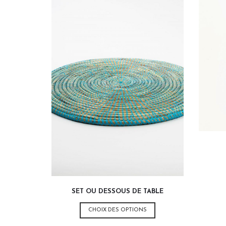
variations.
Les
options
peuvent
être
choisies
sur
la
page
du
produit
SET OU DESSOUS DE TABLE
Ce
CHOIX DES OPTIONS
produit