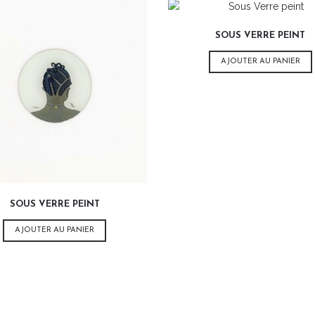
variations.
11,00
€
Les
SOUS VERRE PEINT
options
peuvent
AJOUTER AU PANIER
être
choisies
11,00
€
sur
la
page
du
produit
SOUS VERRE PEINT
AJOUTER AU PANIER