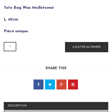
Tote Bag Wax Molletonné
L 40cm
Pièce unique.
QUANTITÉ
AJOUTER AU PANIER
DE
TOTE
BAG
WAX
SHARE THIS
MOLLETONNÉ
DESCRIPTION